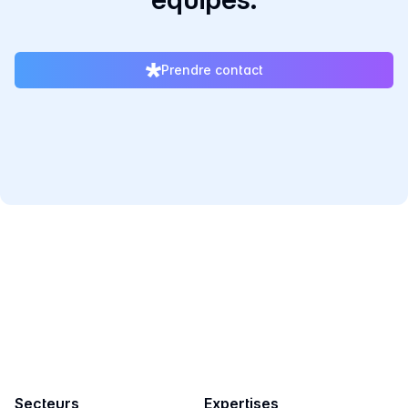
Prendre contact
ESN Partenaire de Qt & Réseau de consultants
salariés ou freelances spécialisés en logiciel C/C++
Qt.
Secteurs
Expertises