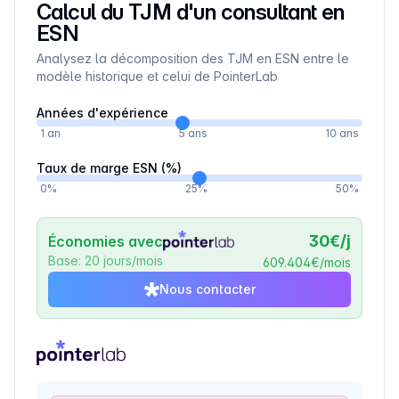
Calcul du TJM d'un consultant en
ESN
Analysez la décomposition des TJM en ESN entre le
modèle historique et celui de PointerLab
Années d'expérience
1 an
5 ans
10 ans
Taux de marge ESN (%)
0%
25
%
50%
30
€/j
Économies avec
Base: 20 jours/mois
609.404
€/mois
Nous contacter