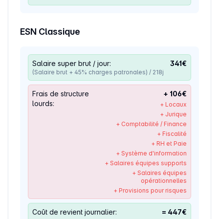
ESN Classique
Salaire super brut / jour:
341
€
(Salaire brut + 45% charges patronales) / 218j
Frais de structure
+
106
€
lourds:
+ Locaux
+ Jurique
+ Comptabilité / Finance
+ Fiscalité
+ RH et Paie
+ Système d'information
+ Salaires équipes supports
+ Salaires équipes
opérationnelles
+ Provisions pour risques
Coût de revient journalier:
=
447
€