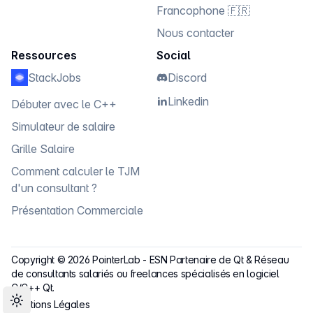
Francophone 🇫🇷
Nous contacter
Ressources
Social
StackJobs
Discord
Linkedin
Débuter avec le C++
Simulateur de salaire
Grille Salaire
Comment calculer le TJM
d'un consultant ?
Présentation Commerciale
Copyright ©
2026
PointerLab
-
ESN Partenaire de Qt & Réseau
de consultants salariés ou freelances spécialisés en logiciel
C/C++ Qt.
Mentions Légales
Toggle theme