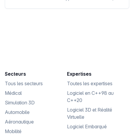
ESN Partenaire de Qt & Réseau de consultants
salariés ou freelances spécialisés en logiciel C/C++
Qt.
Secteurs
Expertises
Tous les secteurs
Toutes les expertises
Médical
Logiciel en C++98 au
C++20
Simulation 3D
Logiciel 3D et Réalité
Automobile
Virtuelle
Aéronautique
Logiciel Embarqué
Mobilité