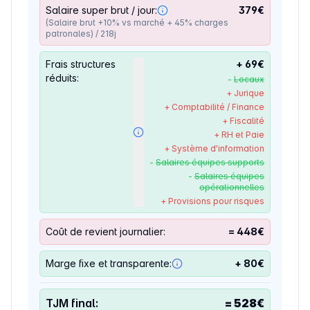
Salaire super brut / jour:
379
€
(Salaire brut +10% vs marché + 45% charges
patronales) / 218j
Frais structures
+
69
€
réduits:
-
Locaux
+ Jurique
+ Comptabilité / Finance
+ Fiscalité
+ RH et Paie
+ Système d'information
-
Salaires équipes supports
-
Salaires équipes
opérationnelles
+ Provisions pour risques
Coût de revient journalier:
=
448
€
Marge fixe et transparente:
+
80
€
TJM final:
=
528
€