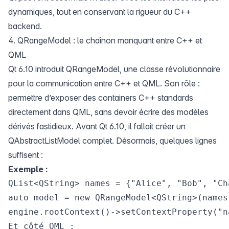
dynamiques, tout en conservant la rigueur du C++
backend.
4. QRangeModel : le chaînon manquant entre C++ et
QML
Qt 6.10 introduit QRangeModel, une classe révolutionnaire
pour la communication entre C++ et QML. Son rôle :
permettre d’exposer des containers C++ standards
directement dans QML, sans devoir écrire des modèles
dérivés fastidieux. Avant Qt 6.10, il fallait créer un
QAbstractListModel complet. Désormais, quelques lignes
suffisent :
Exemple :
QList<QString> names = {"Alice", "Bob", "Cha
auto model = new QRangeModel<QString>(names)
engine.rootContext()->setContextProperty("n
Et côté QML :
