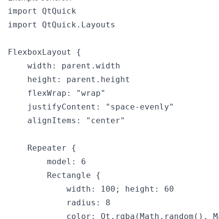
import QtQuick

import QtQuick.Layouts

FlexboxLayout {

    width: parent.width

    height: parent.height

    flexWrap: "wrap"

    justifyContent: "space-evenly"

    alignItems: "center"

    Repeater {

        model: 6

        Rectangle {

            width: 100; height: 60

            radius: 8

            color: Qt.rgba(Math.random(), M