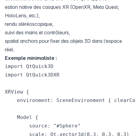
estion native des casques XR (OpenXR, Meta Quest,
HoloLens, etc.),
rendu stéréoscopique,
suivi des mains et contrôleurs,
spatial anchors pour fixer des objets 3D dans l’espace
réel.
Exemple minimaliste :
import QtQuick3D

import QtQuick3DXR

XRView {

    environment: SceneEnvironment { clearCo
    Model {

        source: "#Sphere"

        scale: Qt.vector3d(0.3, 0.3, 0.3)
