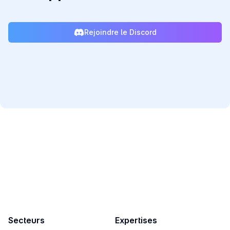
Rejoindre le Discord
ESN Partenaire de Qt & Réseau de consultants
salariés ou freelances spécialisés en logiciel C/C++
Qt.
Secteurs
Expertises