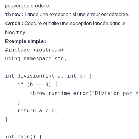
peuvent se produire.
:
Lance une exception si une erreur est détectée.
throw
:
Capture et traite une exception lancée dans le
catch
bloc
.
try
Exemple simple :
#include <iostream>

using namespace std;

int division(int a, int b) {

    if (b == 0) {

        throw runtime_error("Division par zé
    }

    return a / b;

}

int main() {
