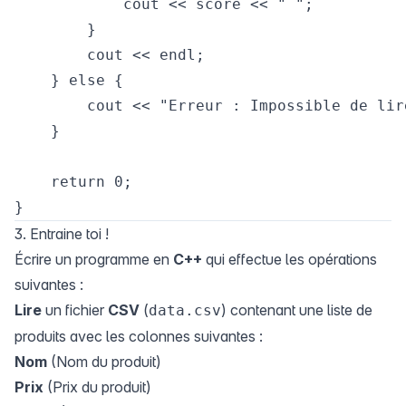
            cout << score << " ";

        }

        cout << endl;

    } else {

        cout << "Erreur : Impossible de lir
    }

    return 0;

3. Entraine toi !
Écrire un programme en
C++
qui effectue les opérations
suivantes :
Lire
un fichier
CSV
(
) contenant une liste de
data.csv
produits avec les colonnes suivantes :
Nom
(Nom du produit)
Prix
(Prix du produit)