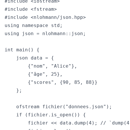
#include <iostream>

#include <fstream>

#include <nlohmann/json.hpp>

using namespace std;

using json = nlohmann::json;

int main() {

    json data = {

        {"nom", "Alice"},

        {"âge", 25},

        {"scores", {90, 85, 88}}

    };

    ofstream fichier("donnees.json");

    if (fichier.is_open()) {

        fichier << data.dump(4); // `dump(4