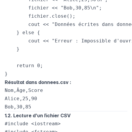
        fichier << "Bob,30,85\n";

        fichier.close();

        cout << "Données écrites dans donne
    } else {

        cout << "Erreur : Impossible d'ouvr
    }

    return 0;

Résultat dans donnees.csv :
Nom,Âge,Score

Alice,25,90

1.2. Lecture d’un fichier CSV
#include <iostream>

#include <fstream>
