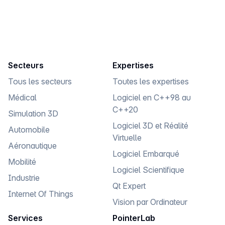
ESN Partenaire de Qt & Réseau de consultants
salariés ou freelances spécialisés en logiciel C/C++
Qt.
Secteurs
Expertises
Tous les secteurs
Toutes les expertises
Médical
Logiciel en C++98 au
C++20
Simulation 3D
Logiciel 3D et Réalité
Automobile
Virtuelle
Aéronautique
Logiciel Embarqué
Mobilité
Logiciel Scientifique
Industrie
Qt Expert
Internet Of Things
Vision par Ordinateur
Services
PointerLab