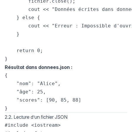
        fichier.close();

        cout << "Données écrites dans donne
    } else {

        cout << "Erreur : Impossible d'ouvr
    }

    return 0;

Résultat dans donnees.json :
{

    "nom": "Alice",

    "âge": 25,

    "scores": [90, 85, 88]

2.2. Lecture d’un fichier JSON
#include <iostream>
