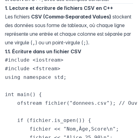
1. Lecture et écriture de fichiers CSV en C++
Les fichiers
CSV (Comma-Separated Values)
stockent
des données sous forme de tableaux, où chaque ligne
représente une entrée et chaque colonne est séparée par
une virgule (
) ou un point-virgule (
).
,
;
1.1. Écriture dans un fichier CSV
#include <iostream>

#include <fstream>

using namespace std;

int main() {

    ofstream fichier("donnees.csv"); // Ouv
    if (fichier.is_open()) {

        fichier << "Nom,Âge,Score\n";

        fichier << "Alice,25,90\n";
