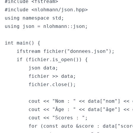
#include <fstream>

#include <nlohmann/json.hpp>

using namespace std;

using json = nlohmann::json;

int main() {

    ifstream fichier("donnees.json");

    if (fichier.is_open()) {

        json data;

        fichier >> data;

        fichier.close();

        cout << "Nom : " << data["nom"] << e
        cout << "Âge : " << data["âge"] << e
        cout << "Scores : ";

        for (const auto &score : data["score