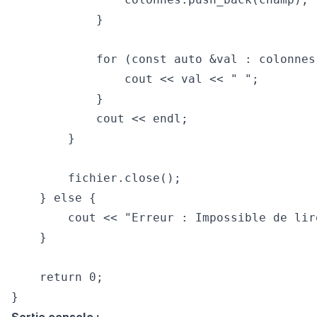
            }

            for (const auto &val : colonnes)
                cout << val << " ";

            }

            cout << endl;

        }

        fichier.close();

    } else {

        cout << "Erreur : Impossible de lir
    }

    return 0;

Sortie console :