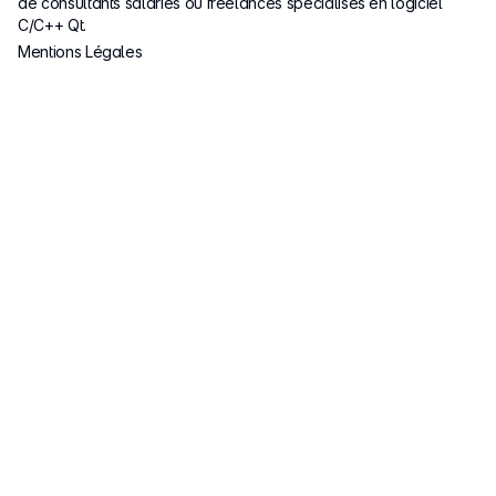
de consultants salariés ou freelances spécialisés en logiciel
C/C++ Qt.
Mentions Légales