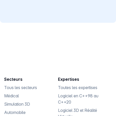
ESN Partenaire de Qt & Réseau de consultants
salariés ou freelances spécialisés en logiciel C/C++
Qt.
Secteurs
Expertises
Tous les secteurs
Toutes les expertises
Médical
Logiciel en C++98 au
C++20
Simulation 3D
Logiciel 3D et Réalité
Automobile