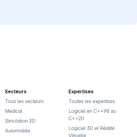
ESN Partenaire de Qt & Réseau de consultants
salariés ou freelances spécialisés en logiciel C/C++
Qt.
Secteurs
Expertises
Tous les secteurs
Toutes les expertises
Médical
Logiciel en C++98 au
C++20
Simulation 3D
Logiciel 3D et Réalité
Automobile
Virtuelle